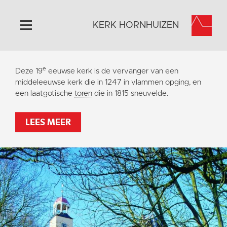
KERK HORNHUIZEN
Home
e
Deze 19
eeuwse kerk is de vervanger van een
Algemeen
middeleeuwse kerk die in 1247 in vlammen opging, en
een laatgotische
toren
die in 1815 sneuvelde.
Historie
Omgeving
LEES MEER
Activiteiten
Steun ons
Contact
Vaktaal