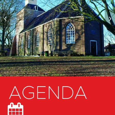
‹
›
AGENDA