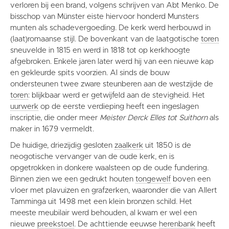
verloren bij een brand, volgens schrijven van Abt Menko. De
bisschop van Münster eiste hiervoor honderd Munsters
munten als schadevergoeding. De kerk werd herbouwd in
(laat)romaanse stijl. De bovenkant van de laatgotische
toren
sneuvelde in 1815 en werd in 1818 tot op kerkhoogte
afgebroken. Enkele jaren later werd hij van een nieuwe kap
en gekleurde spits voorzien. Al sinds de bouw
ondersteunen twee zware steunberen aan de westzijde de
toren
: blijkbaar werd er getwijfeld aan de stevigheid. Het
uurwerk
op de eerste verdieping heeft een ingeslagen
inscriptie, die onder meer
Meister Derck Elles tot Suithorn
als
maker in 1679 vermeldt.
De huidige, driezijdig gesloten
zaalkerk
uit 1850 is de
neogotische vervanger van de oude kerk, en is
opgetrokken in donkere waalsteen op de oude fundering.
Binnen zien we een gedrukt houten
tongewelf
boven een
vloer met plavuizen en grafzerken, waaronder die van Allert
Tamminga uit 1498 met een klein bronzen schild. Het
meeste meubilair werd behouden, al kwam er wel een
nieuwe
preekstoel
. De achttiende eeuwse
herenbank
heeft