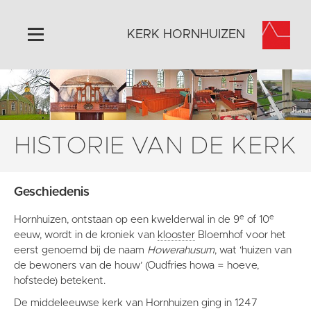
KERK HORNHUIZEN
Home
Algemeen
Historie
HISTORIE VAN DE KERK
Omgeving
Activiteiten
Geschiedenis
Steun ons
e
e
Hornhuizen, ontstaan op een kwelderwal in de 9
of 10
Contact
eeuw, wordt in de kroniek van
klooster
Bloemhof voor het
Vaktaal
eerst genoemd bij de naam
Howerahusum
, wat ‘huizen van
de bewoners van de houw’ (Oudfries howa = hoeve,
hofstede) betekent.
De middeleeuwse kerk van Hornhuizen ging in 1247