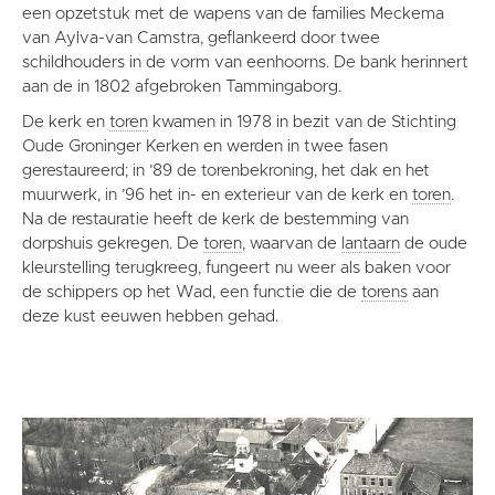
een opzetstuk met de wapens van de families Meckema
van Aylva-van Camstra, geflankeerd door twee
schildhouders in de vorm van eenhoorns. De bank herinnert
aan de in 1802 afgebroken Tammingaborg.
De kerk en
toren
kwamen in 1978 in bezit van de Stichting
Oude Groninger Kerken en werden in twee fasen
gerestaureerd; in ’89 de torenbekroning, het dak en het
muurwerk, in ’96 het in- en exterieur van de kerk en
toren
.
Na de restauratie heeft de kerk de bestemming van
dorpshuis gekregen. De
toren
, waarvan de
lantaarn
de oude
kleurstelling terugkreeg, fungeert nu weer als baken voor
de schippers op het Wad, een functie die de
torens
aan
deze kust eeuwen hebben gehad.