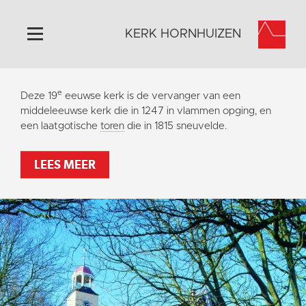
KERK HORNHUIZEN
Home
e
Deze 19
eeuwse kerk is de vervanger van een
Algemeen
middeleeuwse kerk die in 1247 in vlammen opging, en
een laatgotische
toren
die in 1815 sneuvelde.
Historie
Omgeving
LEES MEER
Activiteiten
Steun ons
Contact
Vaktaal