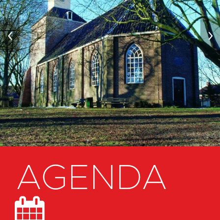
‹
›
AGENDA