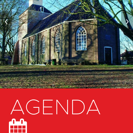
‹
›
AGENDA