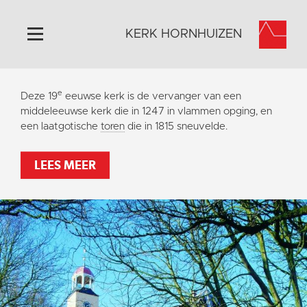
KERK HORNHUIZEN
Home
e
Deze 19
eeuwse kerk is de vervanger van een
Algemeen
middeleeuwse kerk die in 1247 in vlammen opging, en
een laatgotische
toren
die in 1815 sneuvelde.
Historie
Omgeving
LEES MEER
Activiteiten
Steun ons
Contact
Vaktaal