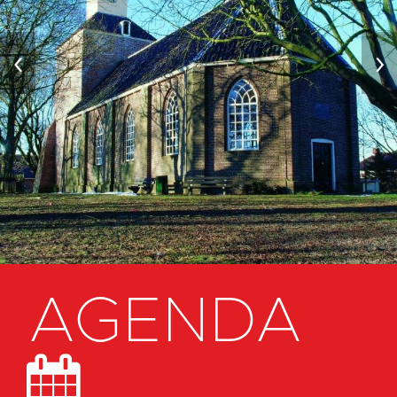
‹
›
AGENDA