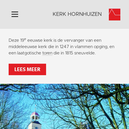
KERK HORNHUIZEN
Home
e
Deze 19
eeuwse kerk is de vervanger van een
Algemeen
middeleeuwse kerk die in 1247 in vlammen opging, en
een laatgotische
toren
die in 1815 sneuvelde.
Historie
Omgeving
LEES MEER
Activiteiten
Steun ons
Contact
Vaktaal