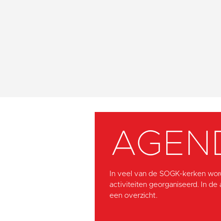
AGEN
In veel van de SOGK-kerken wor
activiteiten georganiseerd. In de
een overzicht.