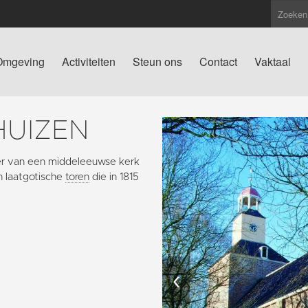
Omgeving
Activiteiten
Steun ons
Contact
Vaktaal
HUIZEN
er van een middeleeuwse kerk
n laatgotische
toren
die in 1815
‹