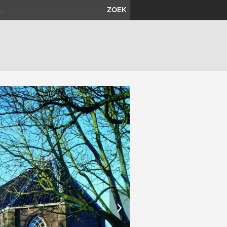
ZOEK
›