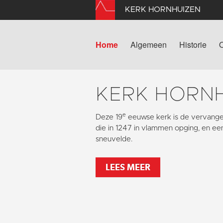
KERK HORNHUIZEN
Home
Algemeen
Historie
KERK HORN
e
Deze 19
eeuwse kerk is de vervang
die in 1247 in vlammen opging, en ee
sneuvelde.
LEES MEER