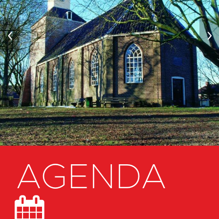
‹
›
AGENDA