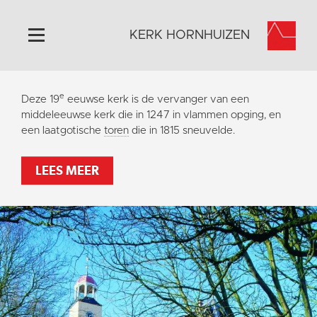
KERK HORNHUIZEN
Home
e
Deze 19
eeuwse kerk is de vervanger van een
Algemeen
middeleeuwse kerk die in 1247 in vlammen opging, en
een laatgotische
toren
die in 1815 sneuvelde.
Historie
Omgeving
LEES MEER
Activiteiten
Steun ons
Contact
Vaktaal