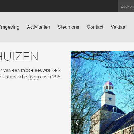
Omgeving
Activiteiten
Steun ons
Contact
Vaktaal
HUIZEN
er van een middeleeuwse kerk
n laatgotische
toren
die in 1815
‹