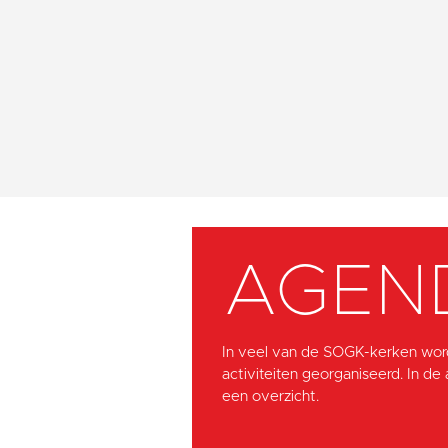
AGEN
In veel van de SOGK-kerken wor
activiteiten georganiseerd. In de
een overzicht.