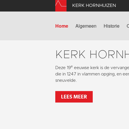
KERK HORNHUIZEN
Home
Algemeen
Historie
KERK HORN
e
Deze 19
eeuwse kerk is de vervang
die in 1247 in vlammen opging, en ee
sneuvelde.
LEES MEER