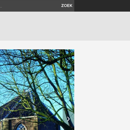
ZOEK
›