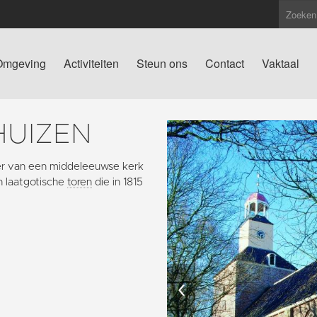
Omgeving
Activiteiten
Steun ons
Contact
Vaktaal
HUIZEN
er van een middeleeuwse kerk
n laatgotische
toren
die in 1815
‹