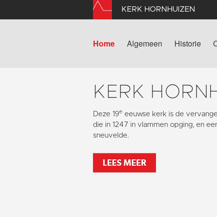
KERK HORNHUIZEN
Home
Algemeen
Historie
KERK HORN
e
Deze 19
eeuwse kerk is de vervang
die in 1247 in vlammen opging, en ee
sneuvelde.
LEES MEER