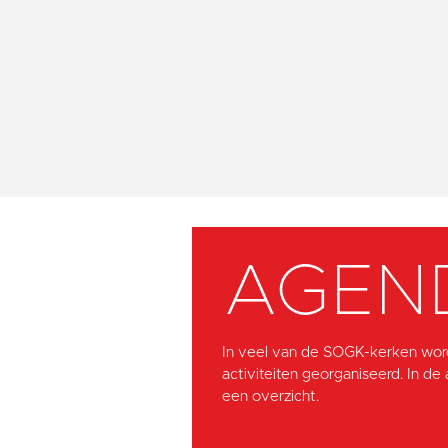
AGEN
In veel van de SOGK-kerken wor
activiteiten georganiseerd. In de
een overzicht.