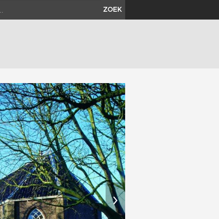
ZOEK
›