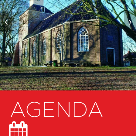
‹
›
AGENDA