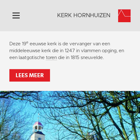
KERK HORNHUIZEN
Home
e
Deze 19
eeuwse kerk is de vervanger van een
Algemeen
middeleeuwse kerk die in 1247 in vlammen opging, en
een laatgotische
toren
die in 1815 sneuvelde.
Historie
Omgeving
LEES MEER
Activiteiten
Steun ons
Contact
Vaktaal