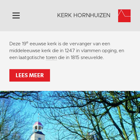
KERK HORNHUIZEN
Home
e
Deze 19
eeuwse kerk is de vervanger van een
Algemeen
middeleeuwse kerk die in 1247 in vlammen opging, en
een laatgotische
toren
die in 1815 sneuvelde.
Historie
Omgeving
LEES MEER
Activiteiten
Steun ons
Contact
Vaktaal