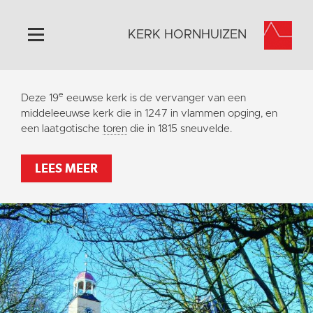
KERK HORNHUIZEN
Home
e
Deze 19
eeuwse kerk is de vervanger van een
Algemeen
middeleeuwse kerk die in 1247 in vlammen opging, en
een laatgotische
toren
die in 1815 sneuvelde.
Historie
Omgeving
LEES MEER
Activiteiten
Steun ons
Contact
Vaktaal