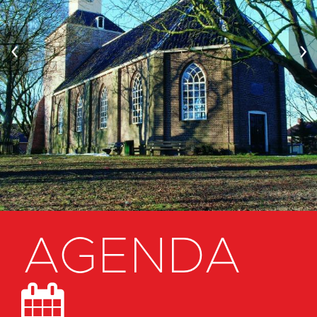
‹
›
AGENDA