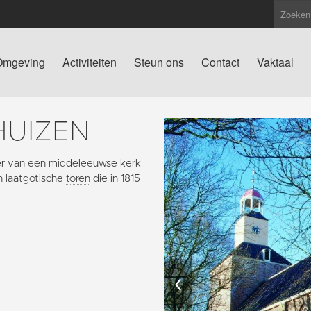
Omgeving
Activiteiten
Steun ons
Contact
Vaktaal
HUIZEN
er van een middeleeuwse kerk
n laatgotische
toren
die in 1815
‹