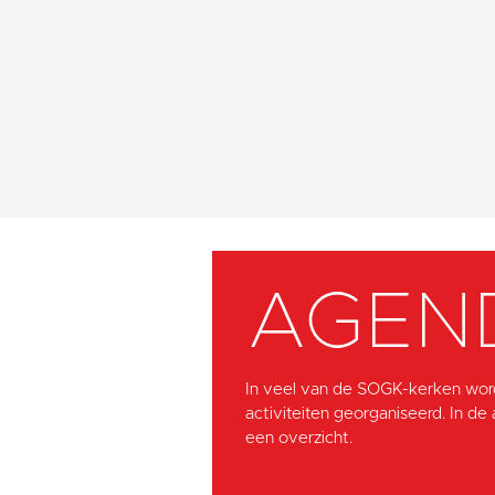
AGEN
In veel van de SOGK-kerken wor
activiteiten georganiseerd. In de
een overzicht.