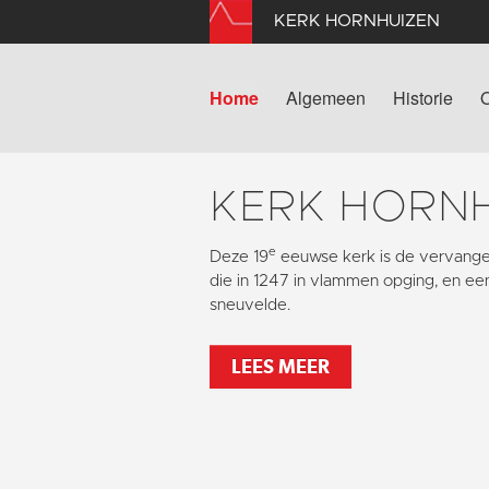
KERK HORNHUIZEN
Home
Algemeen
Historie
KERK HORN
e
Deze 19
eeuwse kerk is de vervang
die in 1247 in vlammen opging, en ee
sneuvelde.
LEES MEER