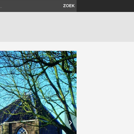
ZOEK
›