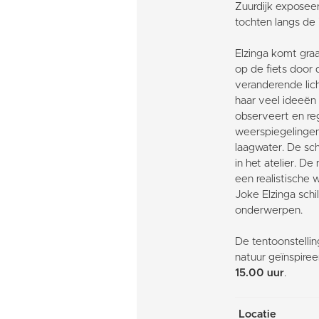
Zuurdijk exposeer
tochten langs d
Elzinga komt graa
op de fiets door 
veranderende lic
haar veel ideeën 
observeert en reg
weerspiegelingen 
laagwater. De sc
in het atelier. De
een realistische
Joke Elzinga schi
onderwerpen.
De tentoonstelli
natuur geïnspire
15.00 uur
.
Locatie