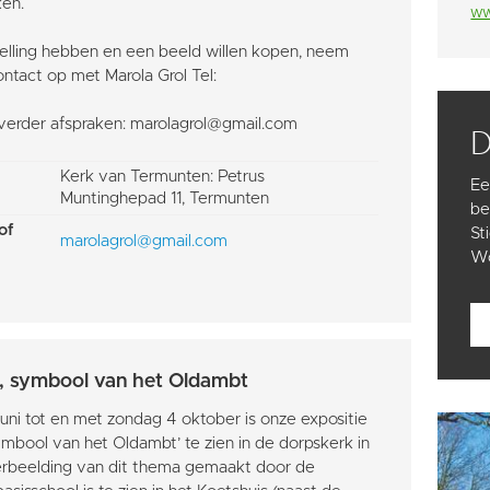
ken.
ww
elling hebben en een beeld willen kopen, neem
ontact op met Marola Grol Tel:
 verder afspraken: marolagrol@gmail.com
Kerk van Termunten: Petrus
Ee
Muntinghepad 11, Termunten
be
of
St
marolagrol@gmail.com
Wo
, symbool van het Oldambt
uni tot en met zondag 4 oktober is onze expositie
ymbool van het Oldambt’ te zien in de dorpskerk in
rbeelding van dit thema gemaakt door de