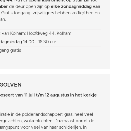
eg 44
. Na het
openingsmoment op 5 juli zal tot
mber
de deur open zijn op
elke zondagmiddag van
. Gratis toegang; vrijwilligers hebben koffie/thee en
aan.
k van Kolham: Hoofdweg 44, Kolham
dagmiddag 14:00 - 16:30 uur
ang gratis
 GOLVEN
oseert van 11 juli t/m 12 augustus in het kerkje
piratie in de polderlandschappen: gras, heel veel
vergezichten, wolkenluchten. Daarnaast vormt de
tgangspunt voor veel van haar schilderijen. In