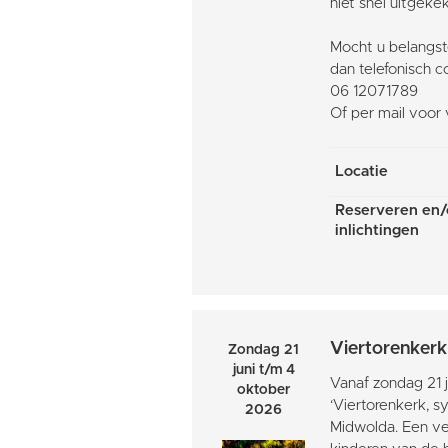
niet snel uitgeke
Mocht u belangst
dan telefonisch c
06 12071789
Of per mail voor
Locatie
Reserveren en/
inlichtingen
Viertorenkerk
Zondag 21
juni t/m 4
Vanaf zondag 21 j
oktober
‘Viertorenkerk, s
2026
Midwolda. Een ve