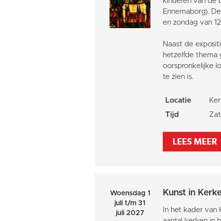
kinderen van de b
Ennemaborg). De 
en zondag van 12.
Naast de exposit
hetzelfde thema 
oorspronkelijke 
te zien is.
Locatie
Ker
Tijd
Zat
LEES MEER
Kunst in Kerk
Woensdag 1
juli t/m 31
In het kader van 
juli 2027
aantal kerken in 