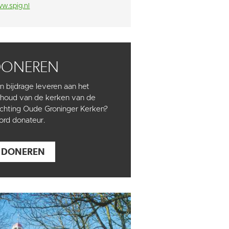
w.spig.nl
DONEREN
n bijdrage leveren aan het
houd van de kerken van de
ichting Oude Groninger Kerken?
rd donateur.
DONEREN