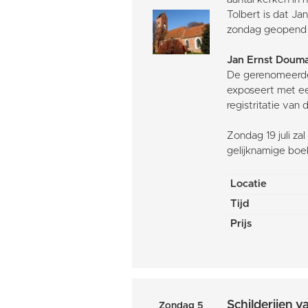
Tolbert is dat Ja
zondag geopend va
Jan Ernst Doum
De gerenomeerd
exposeert met ee
registritatie van
Zondag 19 juli za
gelijknamige boek
Locatie
Tijd
Prijs
Schilderijen 
Zondag 5