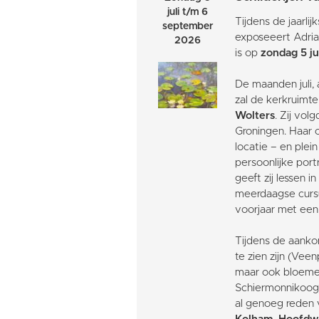
juli t/m 6
Tijdens de jaarli
september
exposeeert Adria
2026
is op
zondag 5 ju
De maanden juli,
zal de kerkruimte
Wolters
. Zij vol
Groningen. Haar o
locatie – en plein
persoonlijke port
geeft zij lessen i
meerdaagse cursus
voorjaar met een 
Tijdens de aanko
te zien zijn (Vee
maar ook bloemen
Schiermonnikoog).
al genoeg reden 