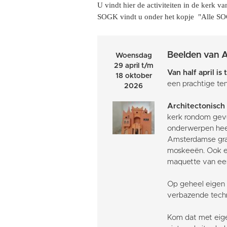
U vindt hier de activiteiten in de kerk v
SOGK vindt u onder het kopje "Alle SOG
Beelden van A
Woensdag
29 april t/m
Van half april is
18 oktober
een prachtige ten
2026
Architectonisch
kerk rondom gevu
onderwerpen heeft
Amsterdamse grac
moskeeën. Ook ee
maquette van een
Op geheel eigen 
verbazende techn
Kom dat met eige