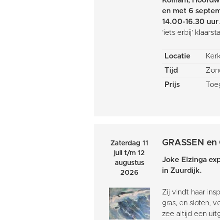
Kolham, Hoofdw
en met 6 septe
14.00-16.30 uur
‘iets erbij’ klaarst
Locatie
Ker
Tijd
Zon
Prijs
Toeg
GRASSEN en
Zaterdag 11
juli t/m 12
Joke Elzinga exp
augustus
in Zuurdijk.
2026
Zij vindt haar ins
gras, en sloten, 
zee altijd een ui