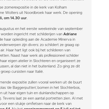
jkse zomerexpositie in de kerk van Kolham
ne Wolters uit Noordbroek haar werk. De opening
li, om 14.30 uur
.
 augustus en het eerste weekeinde van september
 worden ingericht met schilderijen van
Adriane
gde haar opleiding aan de Academie Minerva in
nderwerpen zijn divers: zo schildert ze graag op
 air. Haar hart ligt ook bij het schilderen van
retten. Naast haar werk als professioneel schilder
n haar eigen atelier in Slochteren en organiseert ze
sen, al dan niet in het buitenland. Zo ging ze dit
groep cursisten naar Italië.
mende expositie zullen vooral werken uit de buurt
nplas ‘de Baggerputten’, bomen in het Slochterbos,
 uit haar eigen tuin en duinlandschappen op
 Tevens laat ze een aantal portretten zien. Al met
voor een stukje omfietsen naar de kerk van