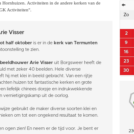
an Hornhuizen. Activiteiten in de andere kerken van de
K Activiteiten".
Zo
rie Visser
2
9
 tot half oktober
is er in de
kerk van Termunten
toonstelling te zien.
16
23
 beeldhouwer Arie Visser
uit Borgsweer heeft de
ld met zeker 40 beelden. Hele diverse
30
 hij met klei in beeld gebracht. Van een rijtje
hten huizen tot fantastische kerken en grote
n liefelijk chinees dorpje en indrukwekkende
 vernietigingskamp uit de oorlog.
wijze gebruikt de maker diverse soorten klei en
ieken om tot een ongekend resultaat te komen.
n ogen zien! En neem er de tijd voor. Je bent er
23