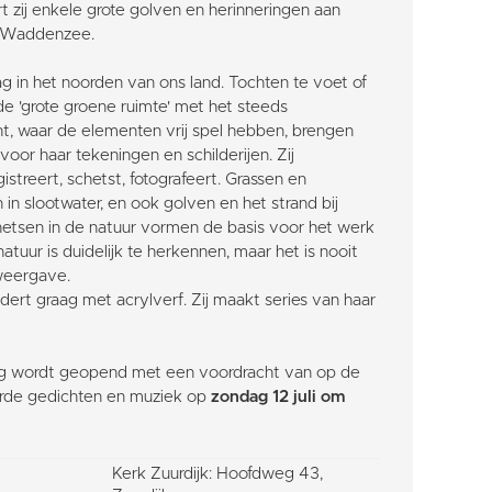
t zij enkele grote golven en herinneringen aan
e Waddenzee.
g in het noorden van ons land. Tochten te voet of
de 'grote groene ruimte' met het steeds
ht, waar de elementen vrij spel hebben, brengen
voor haar tekeningen en schilderijen. Zij
istreert, schetst, fotografeert. Grassen en
in slootwater, en ook golven en het strand bij
hetsen in de natuur vormen de basis voor het werk
 natuur is duidelijk te herkennen, maar het is nooit
 weergave.
ldert graag met acrylverf. Zij maakt series van haar
ng wordt geopend met een voordracht van op de
erde gedichten en muziek op
zondag 12 juli om
Kerk Zuurdijk: Hoofdweg 43,