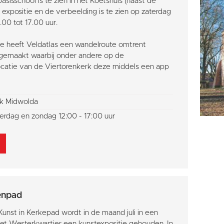
asisschool is te zien in het Koetshuis (naast de
expositie en de verbeelding is te zien op zaterdag
00 tot 17.00 uur.
ie heeft Veldatlas een wandelroute omtrent
gemaakt waarbij onder andere op de
locatie van de Viertorenkerk deze middels een app
k Midwolda
erdag en zondag 12:00 - 17:00 uur
enpad
Kunst in Kerkepad wordt in de maand juli in een
het Westerkwartier een kunstexpositie gehouden. In