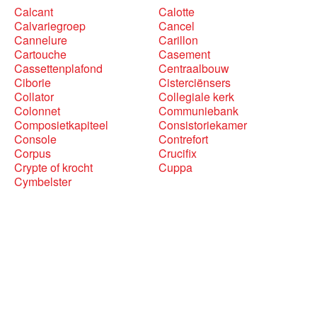
Calcant
Calotte
Calvariegroep
Cancel
Cannelure
Carillon
Cartouche
Casement
Cassettenplafond
Centraalbouw
Ciborie
Cisterciënsers
Collator
Collegiale kerk
Colonnet
Communiebank
Composietkapiteel
Consistoriekamer
Console
Contrefort
Corpus
Crucifix
Crypte of krocht
Cuppa
Cymbelster