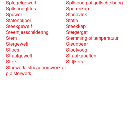
Spiegelgewelf
Spitsboog of gotische boog
Spitsboogfries
Sporenkap
Spuwer
Standvink
Statenbijbel
Statie
Steekgewelf
Steekkap
Steentjesschildering
Steigergat
Stem
Stemming of temperatuur
Stergewelf
Steunbeer
Stipes
Stootvoeg
Straalgewelf
Straalkapellen
Strek
Strijkers
Stucwerk, stucadoorswerk of
pleisterwerk