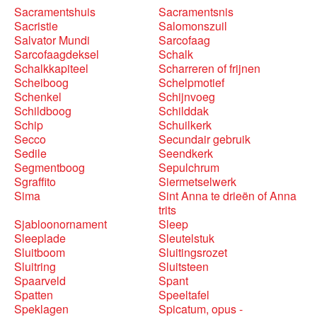
Sacramentshuis
Sacramentsnis
Sacristie
Salomonszuil
Salvator Mundi
Sarcofaag
Sarcofaagdeksel
Schalk
Schalkkapiteel
Scharreren of frijnen
Scheiboog
Schelpmotief
Schenkel
Schijnvoeg
Schildboog
Schilddak
Schip
Schuilkerk
Secco
Secundair gebruik
Sedile
Seendkerk
Segmentboog
Sepulchrum
Sgraffito
Siermetselwerk
Sima
Sint Anna te drieën of Anna
trits
Sjabloonornament
Sleep
Sleeplade
Sleutelstuk
Sluitboom
Sluitingsrozet
Sluitring
Sluitsteen
Spaarveld
Spant
Spatten
Speeltafel
Speklagen
Spicatum, opus -