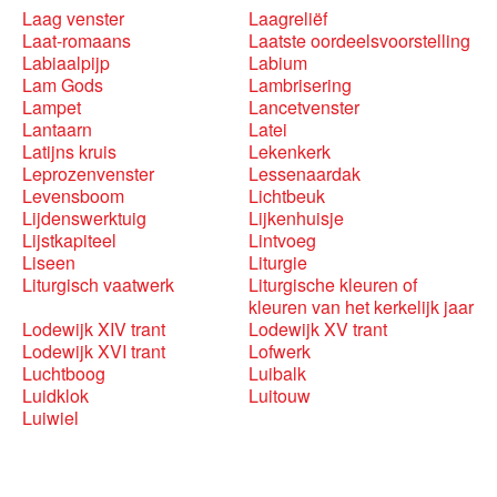
Laag venster
Laagreliëf
Laat-romaans
Laatste oordeelsvoorstelling
Labiaalpijp
Labium
Lam Gods
Lambrisering
Lampet
Lancetvenster
Lantaarn
Latei
Latijns kruis
Lekenkerk
Leprozenvenster
Lessenaardak
Levensboom
Lichtbeuk
Lijdenswerktuig
Lijkenhuisje
Lijstkapiteel
Lintvoeg
Liseen
Liturgie
Liturgisch vaatwerk
Liturgische kleuren of
kleuren van het kerkelijk jaar
Lodewijk XIV trant
Lodewijk XV trant
Lodewijk XVI trant
Lofwerk
Luchtboog
Luibalk
Luidklok
Luitouw
Luiwiel