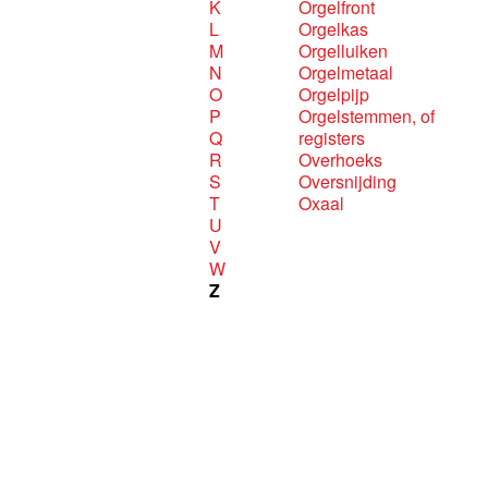
K
Orgelfront
L
Orgelkas
M
Orgelluiken
N
Orgelmetaal
O
Orgelpijp
P
Orgelstemmen, of
Q
registers
R
Overhoeks
S
Oversnijding
T
Oxaal
U
V
W
Z