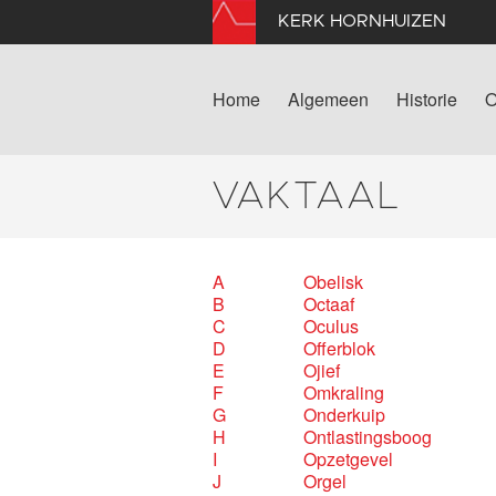
KERK HORNHUIZEN
Home
Algemeen
Historie
O
VAKTAAL
A
Obelisk
B
Octaaf
C
Oculus
D
Offerblok
E
Ojief
F
Omkraling
G
Onderkuip
H
Ontlastingsboog
I
Opzetgevel
J
Orgel